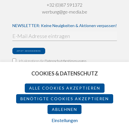
+32 (0)87 591372
werbung@ge-media.be
NEWSLETTER: Keine Neuigkeiten & Aktionen verpassen!
Ich akzeptiere die
Datenschutzbestimmungen
COOKIES & DATENSCHUTZ
Impressum
Datenschutz
ALLE COOKIES AKZEPTIEREN
Teilnahmebedingungen
BENÖTIGTE COOKIES AKZEPTIEREN
ABLEHNEN
2026 - Made by
Einstellungen