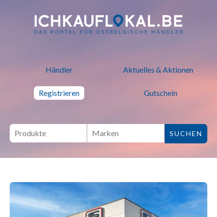
ich kauf lokal - Bei lokalen H
Händler
Aktuelles & Aktionen
Registrieren
Gutschein