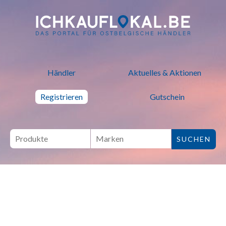
ich kauf lokal - Bei lokalen H
Händler
Aktuelles & Aktionen
Registrieren
Gutschein