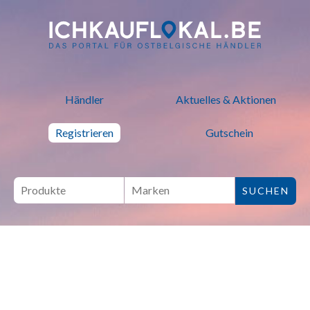
ich kauf lokal - Bei lokalen H
Händler
Aktuelles & Aktionen
Registrieren
Gutschein