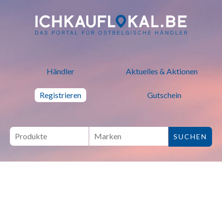
ich kauf lokal - Bei lokalen H
Händler
Aktuelles & Aktionen
Registrieren
Gutschein