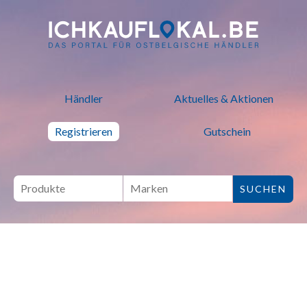
ich kauf lokal - Bei lokalen H
Händler
Aktuelles & Aktionen
Registrieren
Gutschein