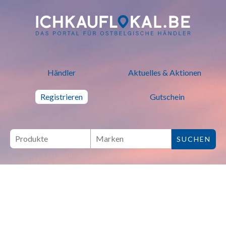
ich kauf lokal - Bei lokalen H
Händler
Aktuelles & Aktionen
Registrieren
Gutschein