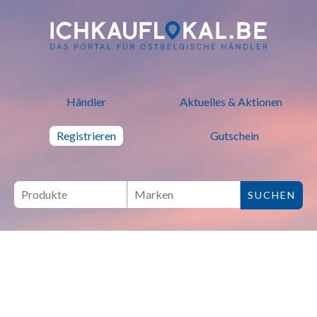
ich kauf lokal - Bei lokalen H
Händler
Aktuelles & Aktionen
Registrieren
Gutschein