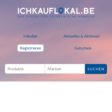
ich kauf lokal - Bei lokalen H
Händler
Aktuelles & Aktionen
Registrieren
Gutschein