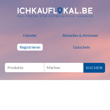
ich kauf lokal - Bei lokalen H
Händler
Aktuelles & Aktionen
Registrieren
Gutschein