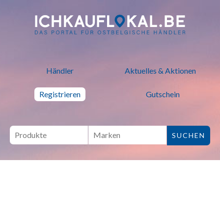
ich kauf lokal - Bei lokalen H
Händler
Aktuelles & Aktionen
Registrieren
Gutschein