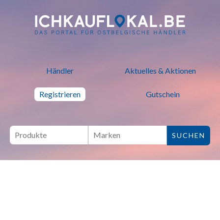
ich kauf lokal - Bei lokalen H
Händler
Aktuelles & Aktionen
Registrieren
Gutschein