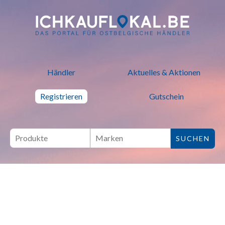
ich kauf lokal - Bei lokalen H
Händler
Aktuelles & Aktionen
Registrieren
Gutschein