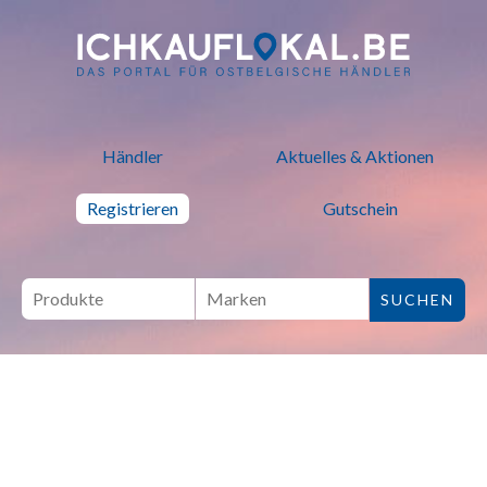
ich kauf lokal - Bei lokalen H
Händler
Aktuelles & Aktionen
Registrieren
Gutschein