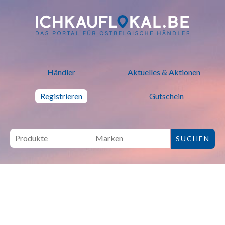
ich kauf lokal - Bei lokalen H
Händler
Aktuelles & Aktionen
Registrieren
Gutschein