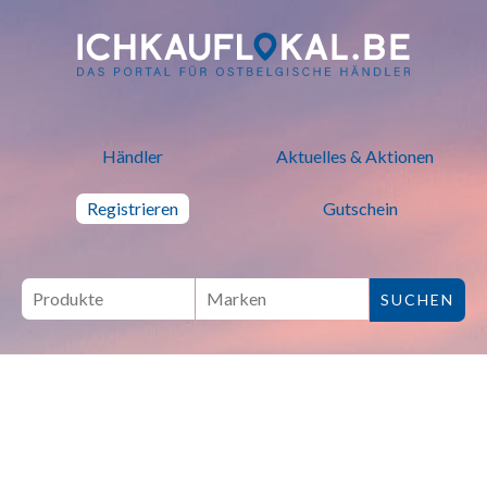
ich kauf lokal - Bei lokalen H
Händler
Aktuelles & Aktionen
Registrieren
Gutschein