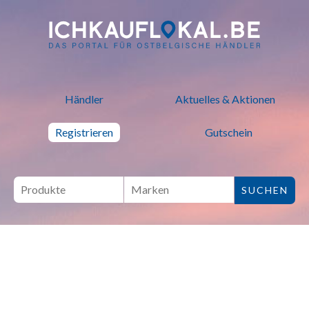
ich kauf lokal - Bei lokalen H
Händler
Aktuelles & Aktionen
Registrieren
Gutschein