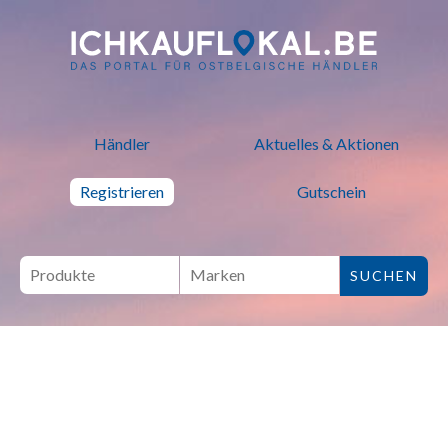
ich kauf lokal - Bei lokalen H
Händler
Aktuelles & Aktionen
Registrieren
Gutschein