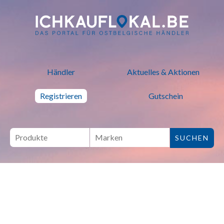
ich kauf lokal - Bei lokalen H
Händler
Aktuelles & Aktionen
Registrieren
Gutschein