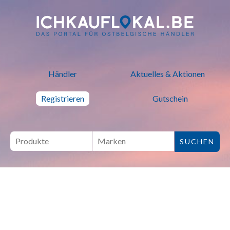
ich kauf lokal - Bei lokalen H
Händler
Aktuelles & Aktionen
Registrieren
Gutschein