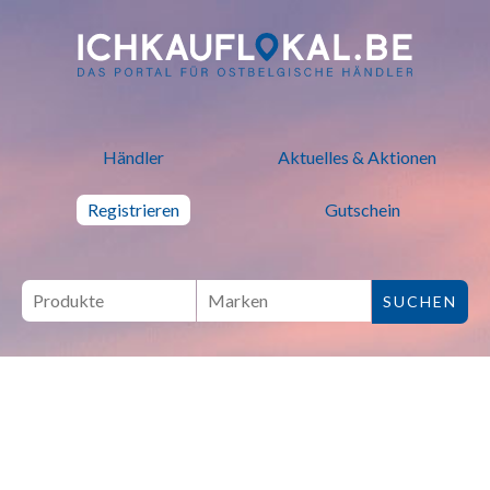
ich kauf lokal - Bei lokalen H
Händler
Aktuelles & Aktionen
Registrieren
Gutschein