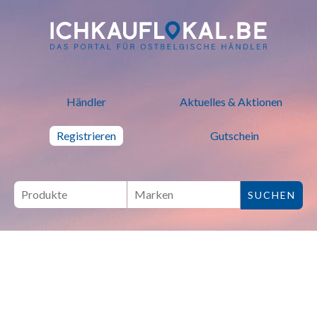
ich kauf lokal - Bei lokalen H
Händler
Aktuelles & Aktionen
Registrieren
Gutschein