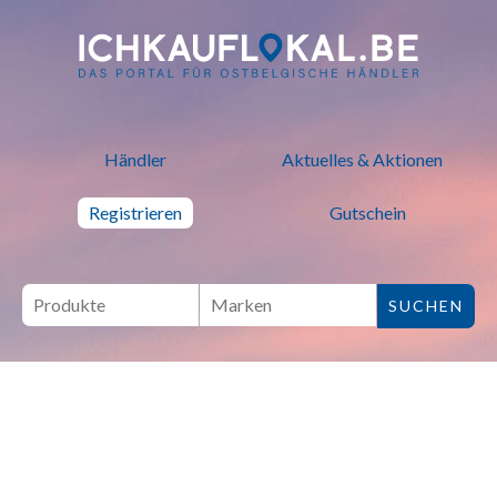
ich kauf lokal - Bei lokalen H
Händler
Aktuelles & Aktionen
Registrieren
Gutschein