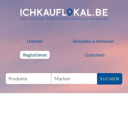
ich kauf lokal - Bei lokalen H
Händler
Aktuelles & Aktionen
Registrieren
Gutschein