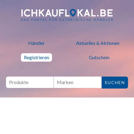
ich kauf lokal - Bei lokalen H
Händler
Aktuelles & Aktionen
Registrieren
Gutschein