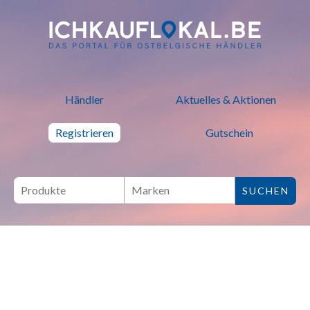
ich kauf lokal - Bei lokalen H
Händler
Aktuelles & Aktionen
Registrieren
Gutschein