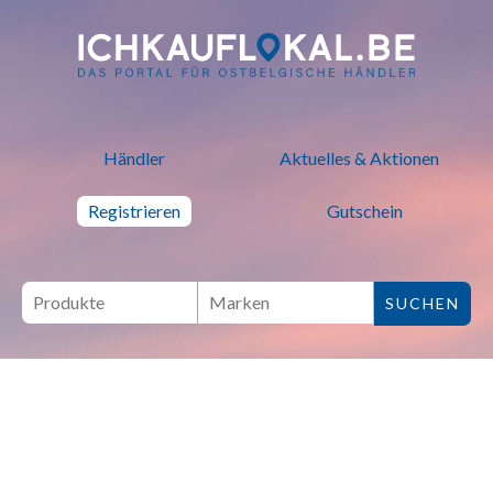
ich kauf lokal - Bei lokalen H
Händler
Aktuelles & Aktionen
Registrieren
Gutschein