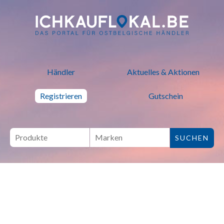
ich kauf lokal - Bei lokalen H
Händler
Aktuelles & Aktionen
Registrieren
Gutschein