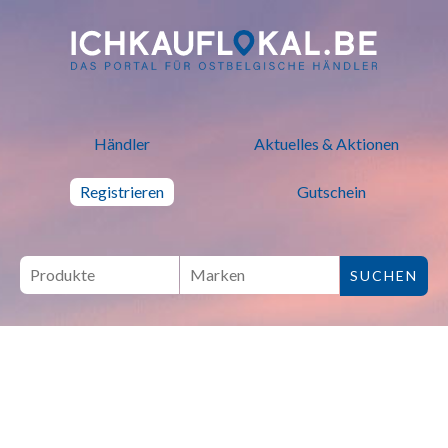
ich kauf lokal - Bei lokalen H
Händler
Aktuelles & Aktionen
Registrieren
Gutschein