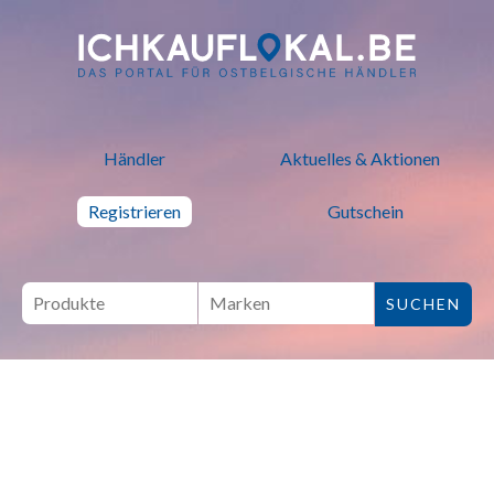
ich kauf lokal - Bei lokalen H
Händler
Aktuelles & Aktionen
Registrieren
Gutschein