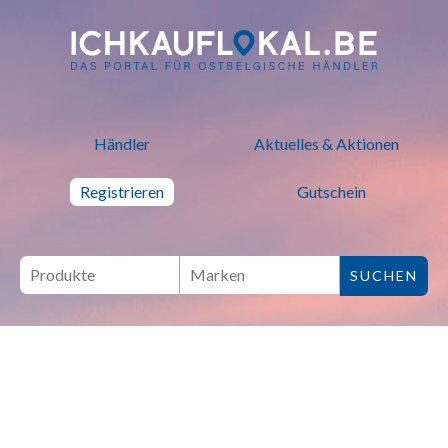
ich kauf lokal - Bei lokalen H
Händler
Aktuelles & Aktionen
Registrieren
Gutschein