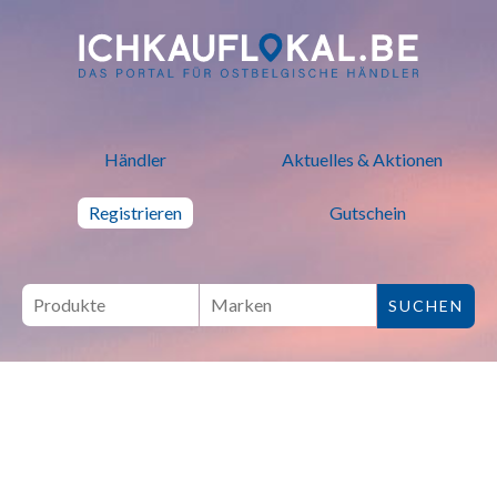
ich kauf lokal - Bei lokalen H
Händler
Aktuelles & Aktionen
Registrieren
Gutschein