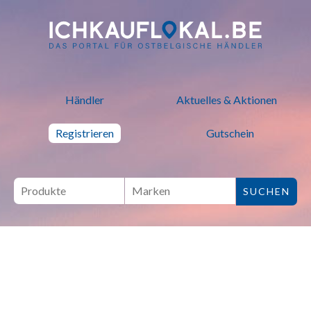
ich kauf lokal - Bei lokalen H
Händler
Aktuelles & Aktionen
Registrieren
Gutschein