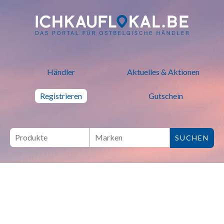
ich kauf lokal - Bei lokalen H
Händler
Aktuelles & Aktionen
Registrieren
Gutschein