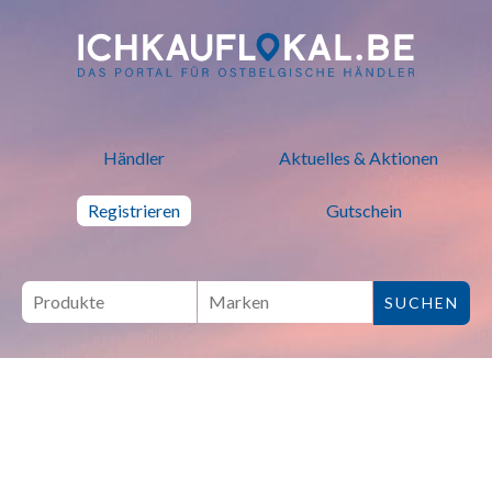
ich kauf lokal - Bei lokalen H
Händler
Aktuelles & Aktionen
Registrieren
Gutschein