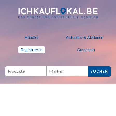
ich kauf lokal - Bei lokalen H
Händler
Aktuelles & Aktionen
Registrieren
Gutschein