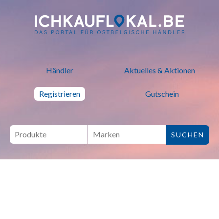
ich kauf lokal - Bei lokalen H
Händler
Aktuelles & Aktionen
Registrieren
Gutschein