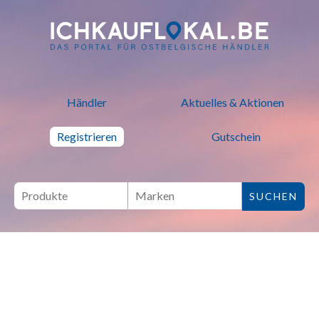
ich kauf lokal - Bei lokalen H
Händler
Aktuelles & Aktionen
Registrieren
Gutschein