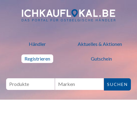
ich kauf lokal - Bei lokalen H
Händler
Aktuelles & Aktionen
Registrieren
Gutschein