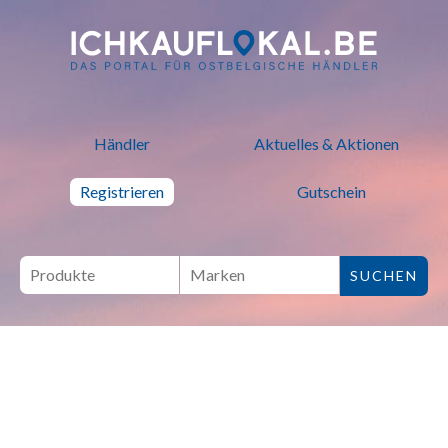
ich kauf lokal - Bei lokalen H
Händler
Aktuelles & Aktionen
Registrieren
Gutschein