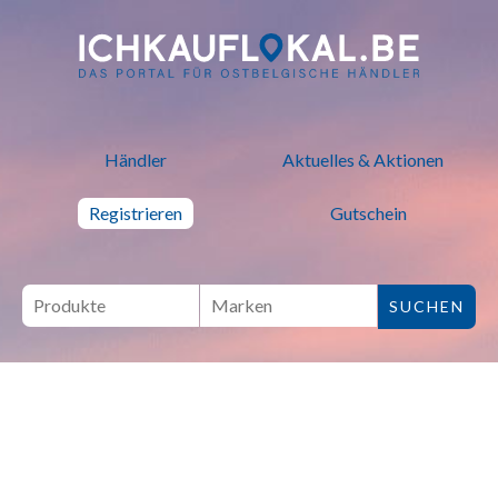
ich kauf lokal - Bei lokalen H
Händler
Aktuelles & Aktionen
Registrieren
Gutschein