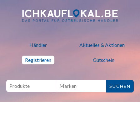
ich kauf lokal - Bei lokalen H
Händler
Aktuelles & Aktionen
Registrieren
Gutschein