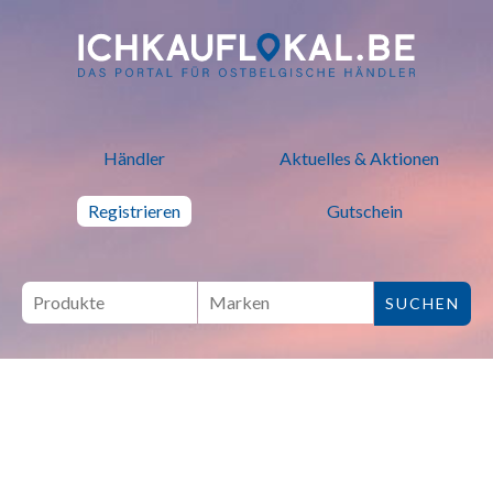
ich kauf lokal - Bei lokalen H
Händler
Aktuelles & Aktionen
Registrieren
Gutschein