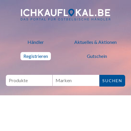
ich kauf lokal - Bei lokalen H
Händler
Aktuelles & Aktionen
Registrieren
Gutschein