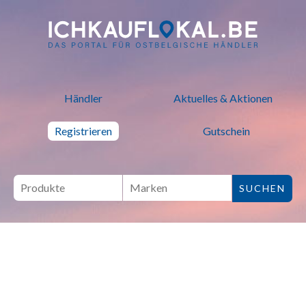
ich kauf lokal - Bei lokalen H
Händler
Aktuelles & Aktionen
Registrieren
Gutschein