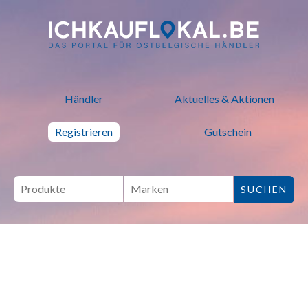
ich kauf lokal - Bei lokalen H
Händler
Aktuelles & Aktionen
Registrieren
Gutschein