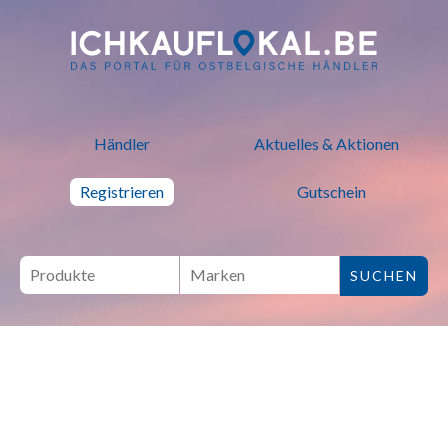
ich kauf lokal - Bei lokalen H
Händler
Aktuelles & Aktionen
Registrieren
Gutschein