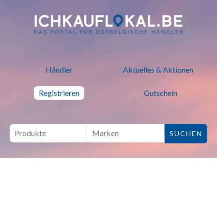
ich kauf lokal - Bei lokalen H
Händler
Aktuelles & Aktionen
Registrieren
Gutschein