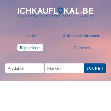
ich kauf lokal - Bei lokalen H
Händler
Aktuelles & Aktionen
Registrieren
Gutschein