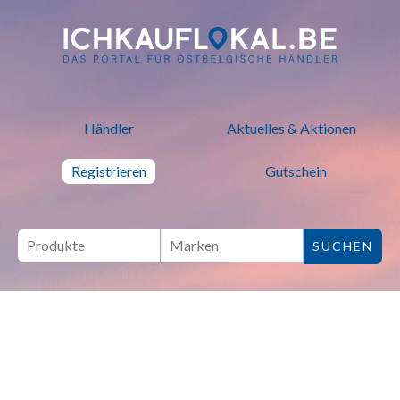
ich kauf lokal - Bei lokalen H
Händler
Aktuelles & Aktionen
Registrieren
Gutschein