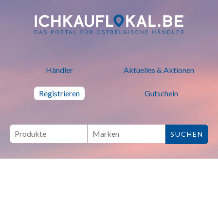
ich kauf lokal - Bei lokalen H
Händler
Aktuelles & Aktionen
Registrieren
Gutschein